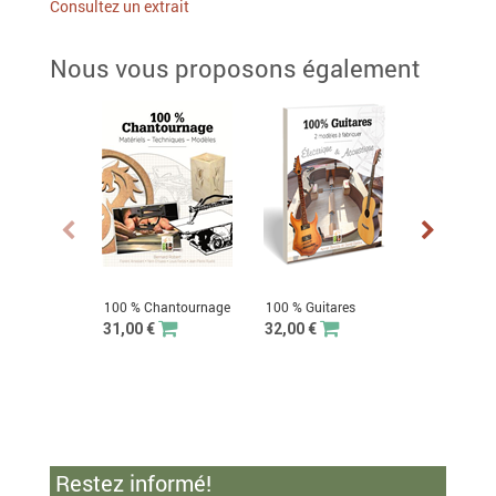
Consultez un extrait
Nous vous proposons également
100 % Chantournage
100 % Guitares
Abonnemen
Bouvet Inté
31,00 €
32,00 €
59,00 €
95,40 €
Restez informé!