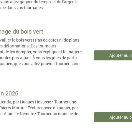
ous allez gagner du temps, et de l'argent :
cace dans vos tournages.
nage du bois vert
ailler le bois vert ! Pas de cotes ni de plans
 des déformations. Des tourneurs
nt de les dompter, vous expliquent la matière
Ajouter au p
inales pas-à-pas. À vous les joies de partir
coupée, que vous allez pouvoir tourner sans
uin 2026
entendu, par Hugues Hovasse • Tourner une
hierry Martin • Texturer avec du papier, par
 par Alain Le Neindre • Tourner un manche de
Ajouter au p