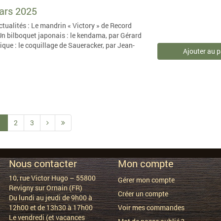
mars 2025
tualités : Le mandrin « Victory » de Record
 Un bilboquet japonais : le kendama, par Gérard
que : le coquillage de Saueracker, par Jean-
Ajouter au p
1
2
3
Nous contacter
Mon compte
10, rue Victor Hugo – 55800
Gérer mon compte
Revigny sur Ornain (FR)
Créer un compte
Du lundi au jeudi de 9h00 à
12h00 et de 13h30 à 17h00
Voir mes commandes
Le vendredi (et vacances