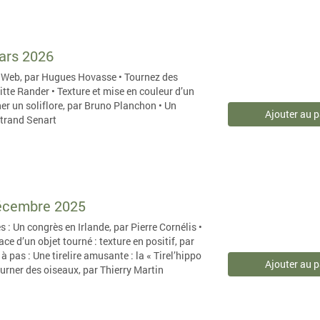
mars 2026
e Web, par Hugues Hovasse • Tournez des
gitte Rander • Texture et mise en couleur d’un
ner un soliflore, par Bruno Planchon • Un
Ajouter au p
rtrand Senart
décembre 2025
 : Un congrès en Irlande, par Pierre Cornélis •
ace d’un objet tourné : texture en positif, par
à pas : Une tirelire amusante : la « Tirel’hippo
Ajouter au p
ourner des oiseaux, par Thierry Martin