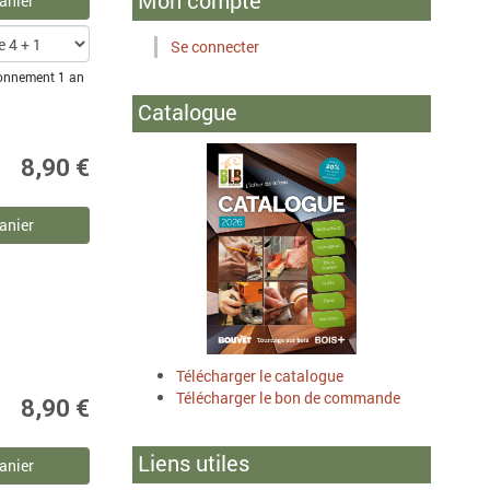
Mon compte
anier
Se connecter
bonnement 1 an
Catalogue
8,90 €
anier
Télécharger le catalogue
Télécharger le bon de commande
8,90 €
Liens utiles
anier