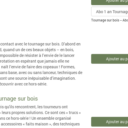
Ajouter au p
Tournage sur bois -- A
r contact avec le tournage sur bois. D’abord en
nd, quand un de ces beaux objets – en bois,
possible de résister à l’envie de le lancer
Ajouter au p
 rotation en espérant que jamais elle ne
 naît l’envie de faire des copeaux ! Formes,
 sans base, avec ou sans lanceur, techniques de
sont une source inépuisable d’imagination.
couvrir avec ce hors-série.
urnage sur bois
is qu'ils rencontrent, les tourneurs ont
» leurs propres solutions. Ce sont ces « trucs »
ns ce hors-série ! Un ensemble organisé
Ajouter au p
s accessoires « faits maison », des techniques