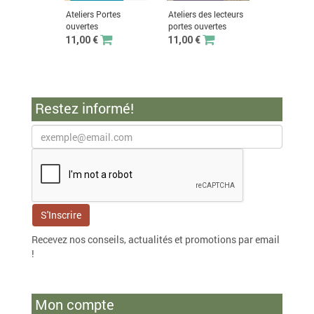
Ateliers Portes
Ateliers des lecteurs
Tournage su
ouvertes
portes ouvertes
l'atelier du
11,00 €
11,00 €
8,90 €
Restez informé!
Recevez nos conseils, actualités et promotions par email
!
Mon compte