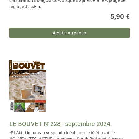
d’aspiration « MagQuick », disque « SpheroPlane », jauge de
réglage JessEm.
5,90 €
Ajouter au panier
LE BOUVET N°228 - septembre 2024
•PLAN : Un bureau suspendu Idéal pour le télétravail ! •
NOUVEAUTÉS/ACTUS : Interview : Sarah Bertrand, élève en